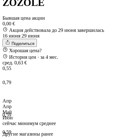
ZOZOLE
Бывшая цена акции
0,00 €
Акция действовала до 29 июня
завершилась
16 июня
29 июня
Поделиться
Хорошая цена?
История цен
· за 4 мес.
сред. 0,63 €
0,55
0,79
Апр
Апр
Май
0,59
Июн
сейчас
минимум
среднее
0,59
Другие магазины ранее