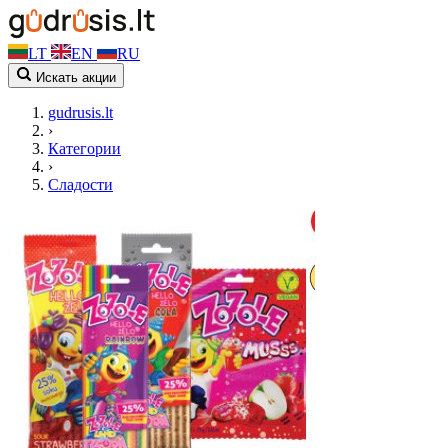
LT
EN
RU
Искать акции
gudrusis.lt
›
Категории
›
Сладости